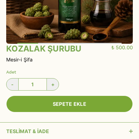
KOZALAK ŞURUBU
₺ 500.00
Mesir-i Şifa
Adet
-
+
SEPETE EKLE
TESLİMAT & İADE