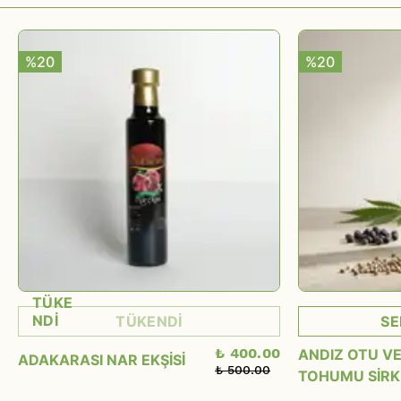
%20
%20
TÜKE
NDİ
TÜKENDİ
SE
₺ 400.00
ANDIZ OTU VE
ADAKARASI NAR EKŞİSİ
₺ 500.00
TOHUMU SİRK