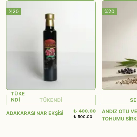
%20
%20
TÜKE
NDİ
TÜKENDİ
SE
₺ 400.00
ANDIZ OTU VE
ADAKARASI NAR EKŞİSİ
₺ 500.00
TOHUMU SİRK