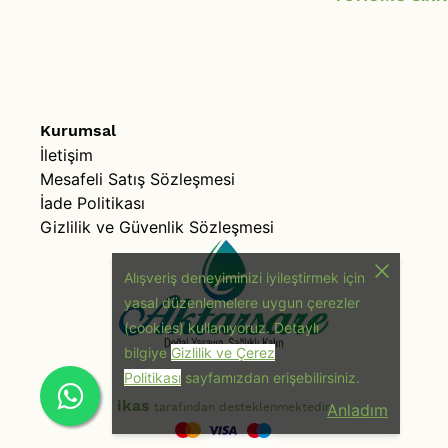
Kurumsal
İletişim
Mesafeli Satış Sözleşmesi
İade Politikası
Gizlilik ve Güvenlik Sözleşmesi
Alışveriş deneyiminizi iyileştirmek için
yasal düzenlemelere uygun çerezler
(cookies) kullanıyoruz. Detaylı
bilgiye
Gizlilik ve Çerez
Politikası
sayfamızdan erişebilirsiniz.
ikas
Anladım
tarafından desteklenmektedir.