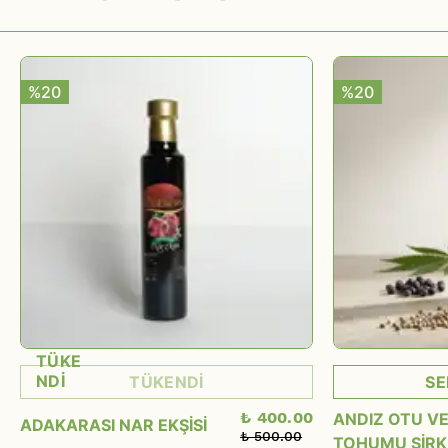
%20
%20
TÜKE
NDİ
TÜKENDİ
SE
₺ 400.00
ANDIZ OTU VE
ADAKARASI NAR EKŞİSİ
₺ 500.00
TOHUMU SİRK