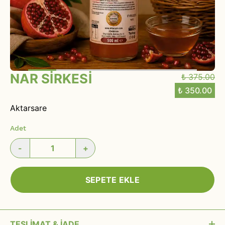
NAR SİRKESİ
₺ 375.00
₺ 350.00
Aktarsare
Adet
-
+
SEPETE EKLE
TESLİMAT & İADE