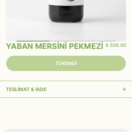
YABAN MERSİNİ PEKMEZİ
₺ 500.00
TÜKENDİ
TESLİMAT & İADE
15:00’a kadar verilen siparişler aynı gün kargoya
verilir.
Siparişiniz kargoya verilmeden önce (MAİL
ADRESİ) veya müşteri hizmetleri üzerinden iptal