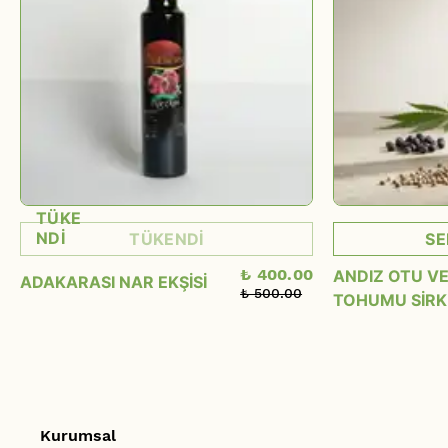
TÜKE
NDİ
TÜKENDİ
SE
₺ 400.00
ANDIZ OTU VE
ADAKARASI NAR EKŞİSİ
₺ 500.00
TOHUMU SİRK
Kurumsal