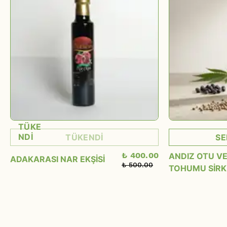
TÜKE
NDİ
TÜKENDİ
SE
₺ 400.00
ANDIZ OTU VE
ADAKARASI NAR EKŞİSİ
₺ 500.00
TOHUMU SİRK