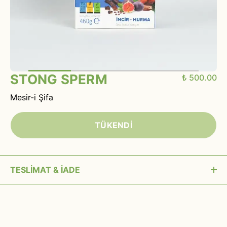
STONG SPERM
₺ 500.00
Mesir-i Şifa
TÜKENDİ
TESLİMAT & İADE
15:00’a kadar verilen siparişler aynı gün kargoya
verilir.
Siparişiniz kargoya verilmeden önce (MAİL