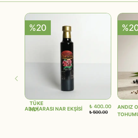
%20
%2
TÜKE
₺ 400.00
ANDIZ O
ADAKARASI NAR EKŞİSİ
NDİ
₺ 500.00
TOHUMU