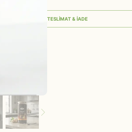
TESLİMAT & İADE
15:00’a kadar verilen siparişler aynı
Siparişiniz kargoya verilmeden ön
hizmetleri üzerinden iptal edilebilir.
Bozulabilir, ambalajı açılmış veya h
satılamayan ürünler iade edilemez.
Hasarlı, yanlış ya da eksik ürünlerd
yapabilirsiniz; bu durumda kargo 
karşılanır ve inceleme sonrası 14 iş 
Teslimat anında paket hasarlıysa te
tutanak tutturun.
• • İletişim: (mail adresi) veya web sit
üzerinden bizimle iletişime geçebilirsi