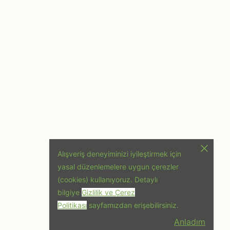
Alışveriş deneyiminizi iyileştirmek için
yasal düzenlemelere uygun çerezler
(cookies) kullanıyoruz. Detaylı
bilgiye
Gizlilik ve Çerez
Politikası
sayfamızdan erişebilirsiniz.
Anladım