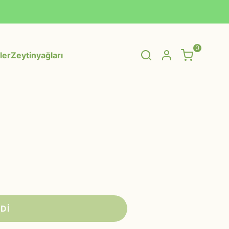
0
ler
Zeytinyağları
SEPET
(
0 Ürün
)
Alışveriş sepetinizde hiçbir şey yok.
Alışverişe Başla
Dİ