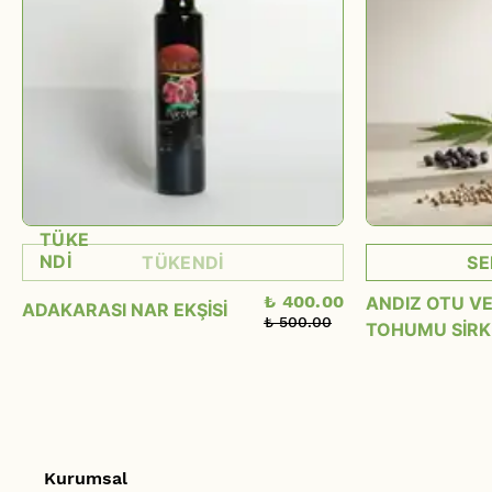
TÜKE
NDİ
TÜKENDİ
SE
₺ 400.00
ANDIZ OTU VE
ADAKARASI NAR EKŞİSİ
₺ 500.00
TOHUMU SİRK
Kurumsal