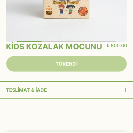
KİDS KOZALAK MOCUNU
₺ 800.00
TÜKENDİ
TESLİMAT & İADE
15:00’a kadar verilen siparişler aynı gün kargoya
verilir.
Siparişiniz kargoya verilmeden önce (MAİL
ADRESİ) veya müşteri hizmetleri üzerinden iptal