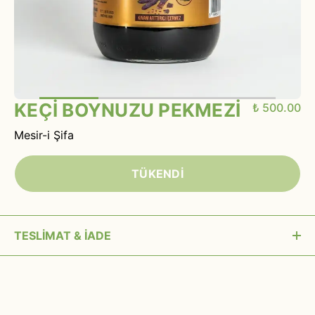
KEÇİ BOYNUZU PEKMEZİ
₺ 500.00
Mesir-i Şifa
TÜKENDİ
TESLİMAT & İADE
15:00’a kadar verilen siparişler aynı gün kargoya
verilir.
Siparişiniz kargoya verilmeden önce (MAİL