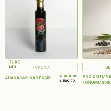
TÜKE
NDİ
TÜKENDİ
SE
₺ 400.00
ANDIZ OTU VE
ADAKARASI NAR EKŞİSİ
₺ 500.00
TOHUMU SİRK