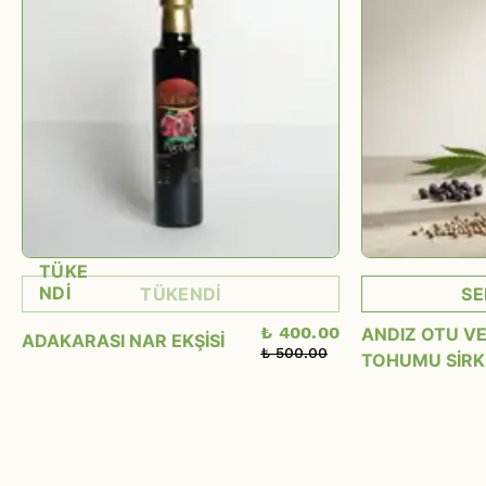
TÜKE
NDİ
TÜKENDİ
SE
₺ 400.00
ANDIZ OTU VE
ADAKARASI NAR EKŞİSİ
₺ 500.00
TOHUMU SİRK