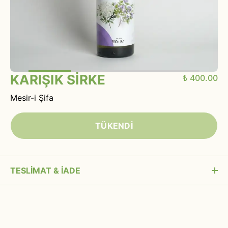
KARIŞIK SİRKE
₺ 400.00
Mesir-i Şifa
TÜKENDİ
TESLİMAT & İADE
15:00’a kadar verilen siparişler aynı gün kargoya
verilir.
Siparişiniz kargoya verilmeden önce (MAİL