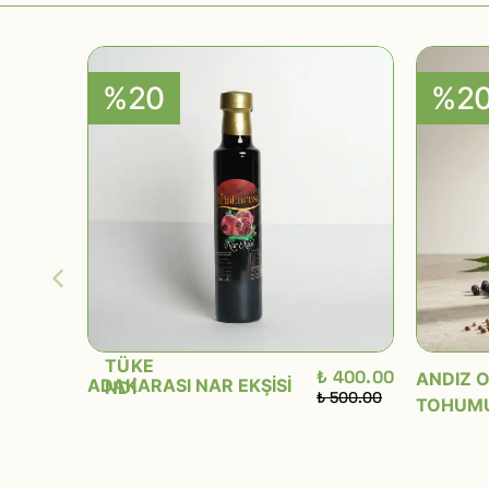
%20
%2
TÜKE
₺ 400.00
ANDIZ O
ADAKARASI NAR EKŞİSİ
NDİ
₺ 500.00
TOHUMU