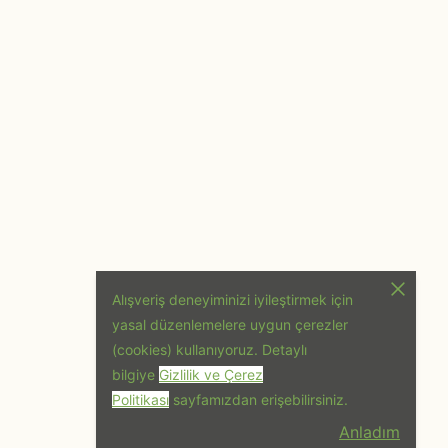
Alışveriş deneyiminizi iyileştirmek için
yasal düzenlemelere uygun çerezler
(cookies) kullanıyoruz. Detaylı
bilgiye
Gizlilik ve Çerez
Politikası
sayfamızdan erişebilirsiniz.
Anladım