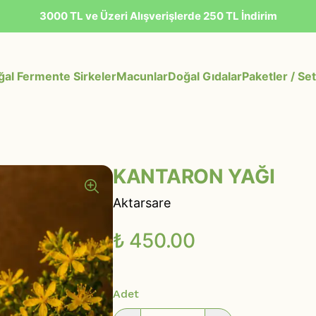
3000 TL ve Üzeri Alışverişlerde 250 TL İndirim
al Fermente Sirkeler
Macunlar
Doğal Gıdalar
Paketler / Set
KANTARON YAĞI
Aktarsare
₺ 450.00
Adet