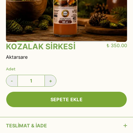
KOZALAK SİRKESİ
₺ 350.00
Aktarsare
Adet
-
+
SEPETE EKLE
TESLİMAT & İADE