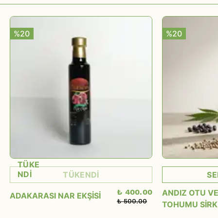
%20
%20
TÜKE
NDİ
TÜKENDİ
SE
₺ 400.00
ANDIZ OTU VE
ADAKARASI NAR EKŞİSİ
₺ 500.00
TOHUMU SİRK